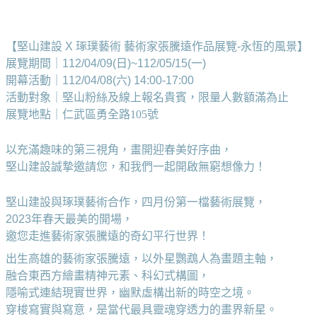
【堅山建設 X 琢璞藝術 藝術家張騰遠作品展覽-永恆的風景】
展覽期間｜112/04/09(日)~112/05/15(一)
開幕活動｜112/04/08(六) 14:00-17:00
活動對象｜堅山粉絲及線上報名貴賓，限量人數額滿為止
展覽地點｜仁武區勇全路105號
以充滿趣味的第三視角，畫開迎春美好序曲，
堅山建設誠摯邀請您，和我們一起開啟無窮想像力！
堅山建設與
琢璞藝術合作
，四月份第一檔藝術展覽， 
2023年春天最美的開場，
邀您走進藝術家張騰遠的奇幻平行世界！
出生高雄的藝術家張騰遠，以外星鸚鵡人為畫題主軸，
融合東西方繪畫精神元素、科幻式構圖，
隱喻式連結現實世界，幽默虛構出新的時空之境。
穿梭寫實與寫意，是當代最具靈魂穿透力的畫界新星。